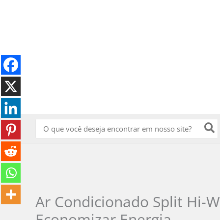
Ir
para
o
conteúdo
Procurar:
Ar Condicionado Split Hi-Wa
Economizar Energia