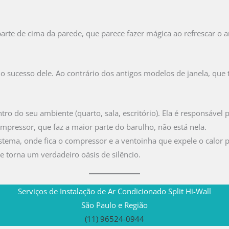
 parte de cima da parede, que parece fazer mágica ao refrescar 
ve do sucesso dele. Ao contrário dos antigos modelos de janela, qu
tro do seu ambiente (quarto, sala, escritório). Ela é responsável p
ompressor, que faz a maior parte do barulho, não está nela.
tema, onde fica o compressor e a ventoinha que expele o calor par
se torna um verdadeiro oásis de silêncio.
Serviços de Instalação de Ar Condicionado Split Hi-Wall
São Paulo e Região
(11) 96524-0944