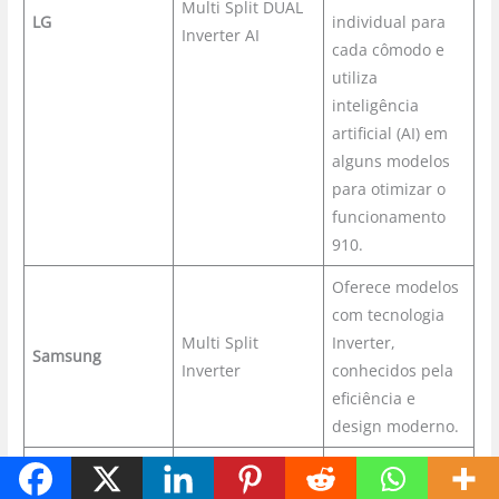
Multi Split DUAL
LG
individual para
Inverter AI
cada cômodo e
utiliza
inteligência
artificial (AI) em
alguns modelos
para otimizar o
funcionamento
910.
Oferece modelos
com tecnologia
Multi Split
Inverter,
Samsung
Inverter
conhecidos pela
eficiência e
design moderno.
Opções com bom
custo-benefício e