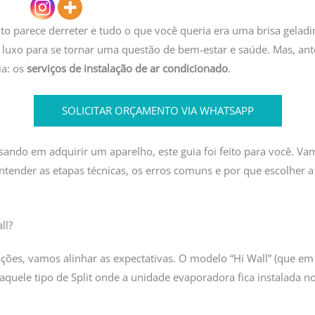
to parece derreter e tudo o que você queria era uma brisa geladin
luxo para se tornar uma questão de bem-estar e saúde. Mas, ante
ia: os
serviços de instalação de ar condicionado
.
SOLICITAR ORÇAMENTO VIA WHATSAPP
ando em adquirir um aparelho, este guia foi feito para você. V
entender as etapas técnicas, os erros comuns e por que escolher 
ll?
ões, vamos alinhar as expectativas. O modelo “Hi Wall” (que em tr
é aquele tipo de Split onde a unidade evaporadora fica instalada no