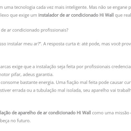
em uma tecnologia cada vez mais inteligente. Mas não se engane pe
plexo que exige um
instalador de ar condicionado Hi Wall
que rea
 de ar condicionado profissionais?
o instalar meu ar?”. A resposta curta é: até pode, mas você pro
rcas exige que a instalação seja feita por profissionais credenc
motor pifar, adeus garantia.
onsome bastante energia. Uma fiação mal feita pode causar curto
stiver errada ou a tubulação mal isolada, seu aparelho vai trabal
alação de aparelho de ar condicionado Hi Wall
como uma missão de
beça no futuro.