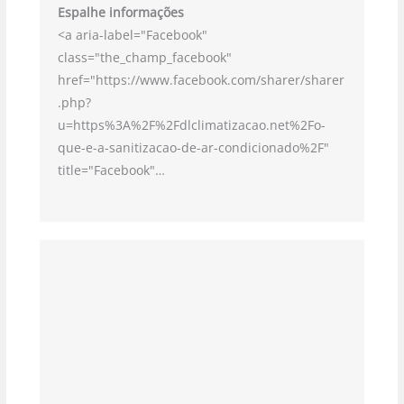
Espalhe informações
<a aria-label="Facebook"
class="the_champ_facebook"
href="https://www.facebook.com/sharer/sharer
.php?
u=https%3A%2F%2Fdlclimatizacao.net%2Fo-
que-e-a-sanitizacao-de-ar-condicionado%2F"
title="Facebook"…