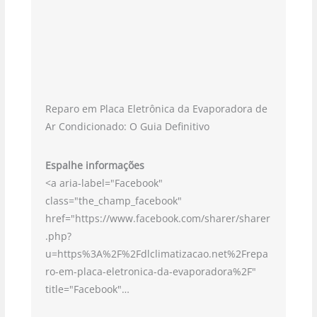
Reparo em Placa Eletrônica da Evaporadora de
Ar Condicionado: O Guia Definitivo
Espalhe informações
<a aria-label="Facebook"
class="the_champ_facebook"
href="https://www.facebook.com/sharer/sharer
.php?
u=https%3A%2F%2Fdlclimatizacao.net%2Frepa
ro-em-placa-eletronica-da-evaporadora%2F"
title="Facebook"…