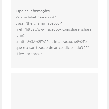
Espalhe informações
<a aria-label="Facebook"
class="the_champ_facebook"
href="https://www.facebook.com/sharer/sharer
.php?
u=https%3A%2F%2Fdlclimatizacao.net%2Fo-
que-e-a-sanitizacao-de-ar-condicionado%2F"
title="Facebook"…