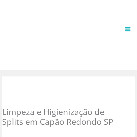
Ir
para
o
conteúdo
Limpeza e Higienização de
Splits em Capão Redondo SP