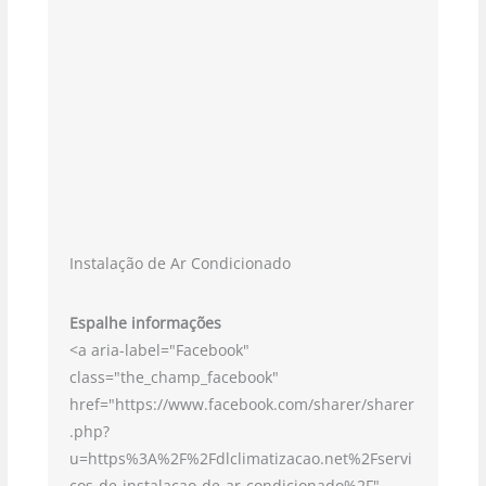
Instalação de Ar Condicionado
Espalhe informações
<a aria-label="Facebook"
class="the_champ_facebook"
href="https://www.facebook.com/sharer/sharer
.php?
u=https%3A%2F%2Fdlclimatizacao.net%2Fservi
cos-de-instalacao-de-ar-condicionado%2F"