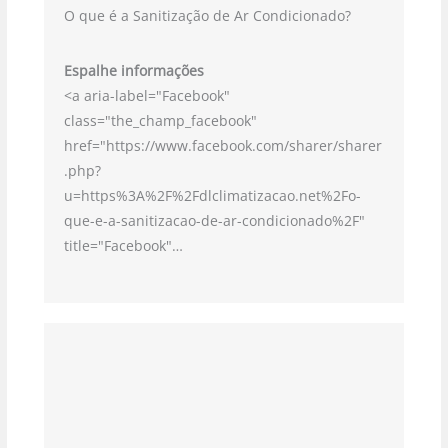
O que é a Sanitização de Ar Condicionado?
Espalhe informações
<a aria-label="Facebook"
class="the_champ_facebook"
href="https://www.facebook.com/sharer/sharer
.php?
u=https%3A%2F%2Fdlclimatizacao.net%2Fo-
que-e-a-sanitizacao-de-ar-condicionado%2F"
title="Facebook"…