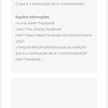
O que é a Sanitização de Ar Condicionado?
Espalhe informações
<a aria-label="Facebook"
class="the_champ_facebook"
href="https://www.facebook.com/sharer/sharer
.php?
u=https%3A%2F%2Fdlclimatizacao.net%2Fo-
que-e-a-sanitizacao-de-ar-condicionado%2F"
title="Facebook"…