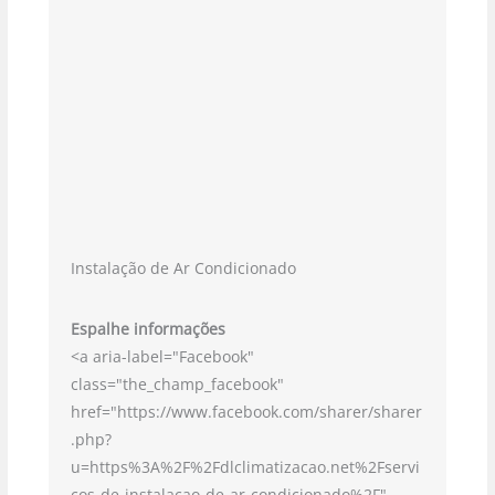
Instalação de Ar Condicionado
Espalhe informações
<a aria-label="Facebook"
class="the_champ_facebook"
href="https://www.facebook.com/sharer/sharer
.php?
u=https%3A%2F%2Fdlclimatizacao.net%2Fservi
cos-de-instalacao-de-ar-condicionado%2F"