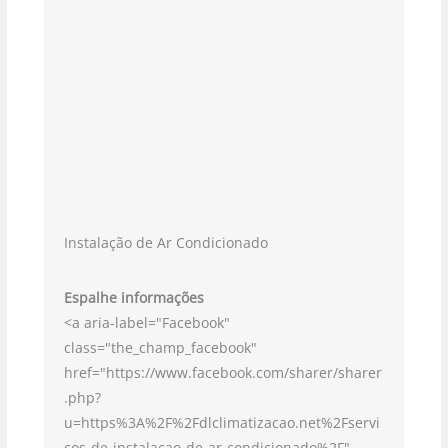
Instalação de Ar Condicionado
Espalhe informações
<a aria-label="Facebook"
class="the_champ_facebook"
href="https://www.facebook.com/sharer/sharer
.php?
u=https%3A%2F%2Fdlclimatizacao.net%2Fservi
cos-de-instalacao-de-ar-condicionado%2F"