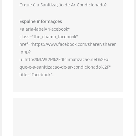
O que é a Sanitização de Ar Condicionado?
Espalhe informações
<a aria-label="Facebook"
class="the_champ_facebook"
href="https://www.facebook.com/sharer/sharer
.php?
u=https%3A%2F%2Fdlclimatizacao.net%2Fo-
que-e-a-sanitizacao-de-ar-condicionado%2F"
title="Facebook"…